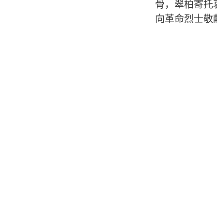
骨，翠柏寄托
向革命烈士敬